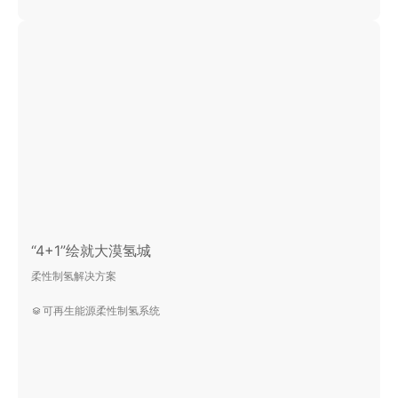
“4+1”绘就大漠氢城
柔性制氢解决方案
可再生能源柔性制氢系统