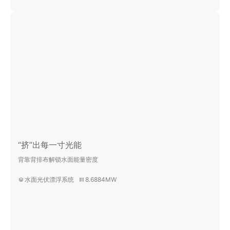
“挤”出每一寸光能
背靠背排布解锁水面能量密度
水面光伏漂浮系统
8.6884MW