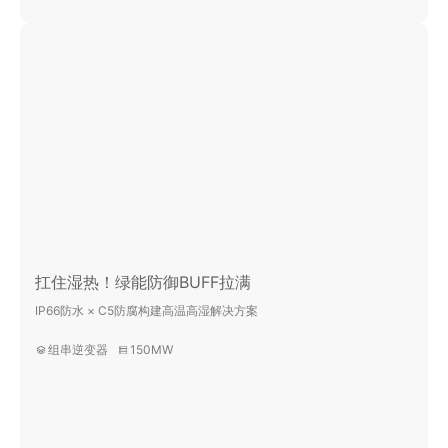
扛住湿热！绿能防御BUFF拉满
IP66防水 × C5防腐构建高温高湿解决方案
组串逆变器
150MW