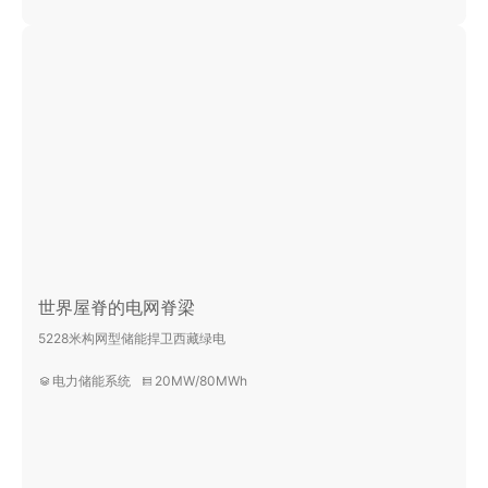
世界屋脊的电网脊梁
5228米构网型储能捍卫西藏绿电
电力储能系统
20MW/80MWh