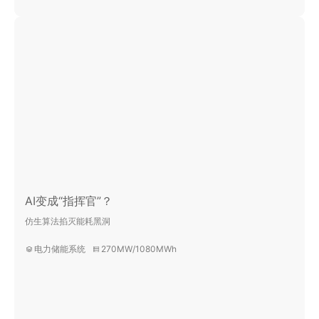
AI变成“指挥官”？
仿生算法掐灭能耗黑洞
电力储能系统
270MW/1080MWh