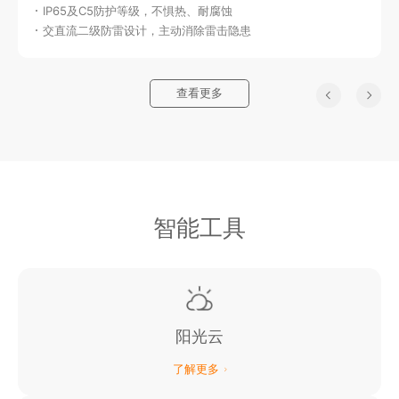
久
IP65及C5防护等级，不惧热、耐腐蚀
交直流二级防雷设计，主动消除雷击隐患
查看更多
智能工具
阳光云
了解更多