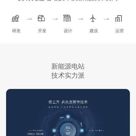
研发
开发
设计
建设
运营
新能源电站
技术实力派