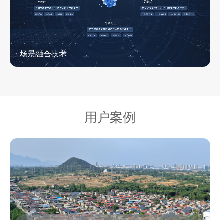
场景融合技术
用户案例