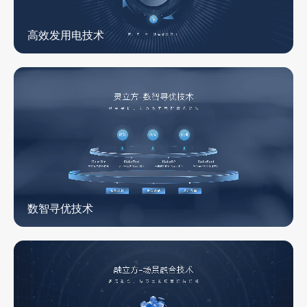
高效发用电技术
数智寻优技术