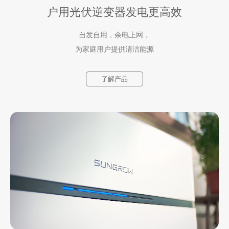
户用光伏逆变器
发电更高效
自发自用，余电上网，
全屋绿电 零碳生活新风尚
为家庭用户提供清洁能源
光储充智慧融合，让发电更高效，储电更自由，用电更智能，帮助
更多家庭实现全屋24小时绿电自由，解锁零碳生活的全新方式
了解产品