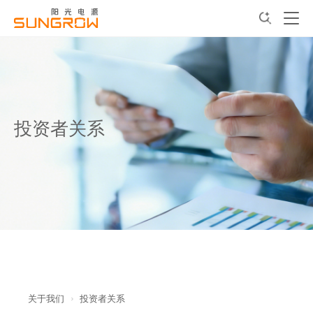
投资者关系
关于我们
投资者关系