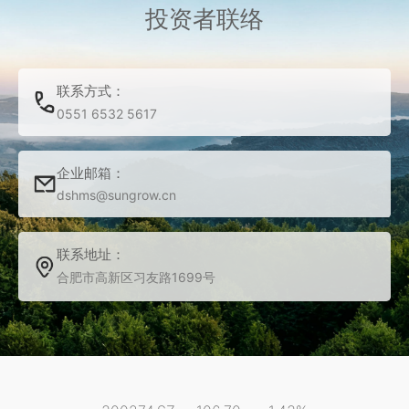
投资者联络
联系方式：
0551 6532 5617
阳光新能源业务网站
阳光水面光伏业务网站
企业邮箱：
阳光电动力业务网站
dshms@sungrow.cn
阳光云平台
联系地址：
阳光乐充平台
合肥市高新区习友路1699号
阳光慧碳iCarbon能碳平台
阳光电源资料平台
阳光电源招聘平台
阳光电源公益基金会