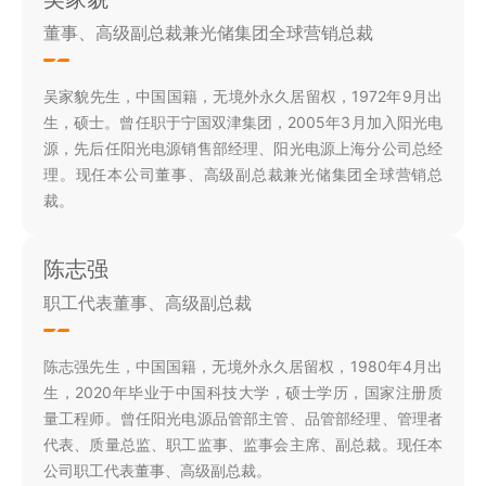
董事、高级副总裁兼光储集团全球营销总裁
吴家貌先生，中国国籍，无境外永久居留权，1972年9月出
生，硕士。曾任职于宁国双津集团，2005年3月加入阳光电
源，先后任阳光电源销售部经理、阳光电源上海分公司总经
理。现任本公司董事、高级副总裁兼光储集团全球营销总
裁。
陈志强
职工代表董事、高级副总裁
陈志强先生，中国国籍，无境外永久居留权，1980年4月出
生，2020年毕业于中国科技大学，硕士学历，国家注册质
量工程师。曾任阳光电源品管部主管、品管部经理、管理者
代表、质量总监、职工监事、监事会主席、副总裁。现任本
公司职工代表董事、高级副总裁。