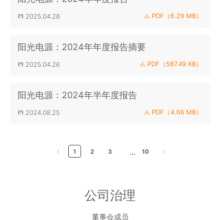
PDF（6.29 MB）
2025.04.28
阳光电源：2024年年度报告摘要
PDF（587.49 KB）
2025.04.26
阳光电源：2024年半年度报告
PDF（4.66 MB）
2024.08.25
1
2
3
10
...
公司治理
董事会成员