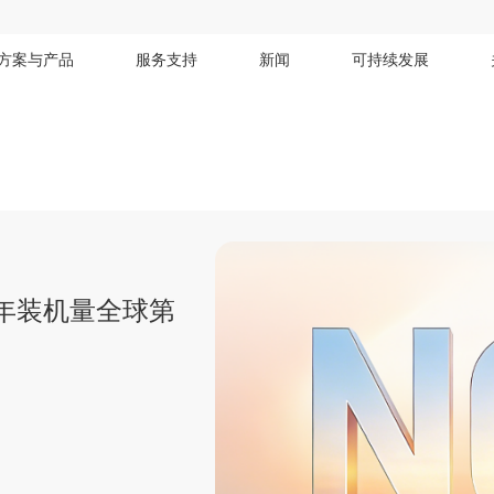
方案与产品
服务支持
新闻
可持续发展
Neo™固态变压
1300亿元
来
5年装机量全球第
夺冠