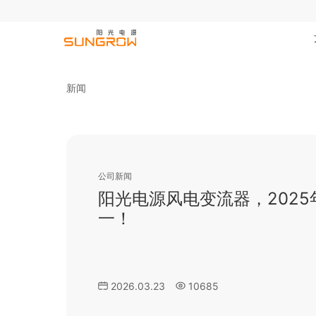
新闻
公司新闻
公司新闻
公司新闻
公司新闻
公司新闻
即发即售！阳光电源发布Ener
持续增长！阳光电源品牌价值超
矩阵逆变，重构光储电站未
阳光电源风电变流器，202
满分蝉联！六冠王
器
一！
阳光电源以100%可融资性蝉联榜首，至今已6次
2026.06.24
2026.06.03
2026.03.06
3730
5740
7080
2026.07.09
2026.03.23
3366
10685