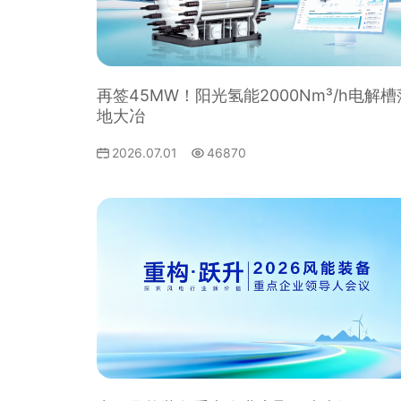
再签45MW！阳光氢能2000Nm³/h电解槽
地大冶
2026.07.01
46870