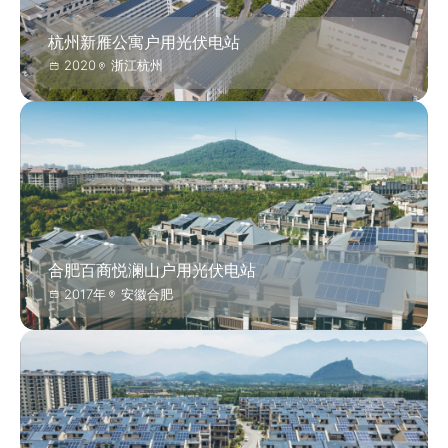
杭州新雁公寓户用光伏电站
2020
浙江杭州
合肥百商悦澜山户用光伏电站
2017年
安徽合肥