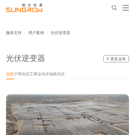
服务支持
用户案例
光伏逆变器
光伏逆变器
更多业务
全部
户用光伏
工商业光伏
地面光伏