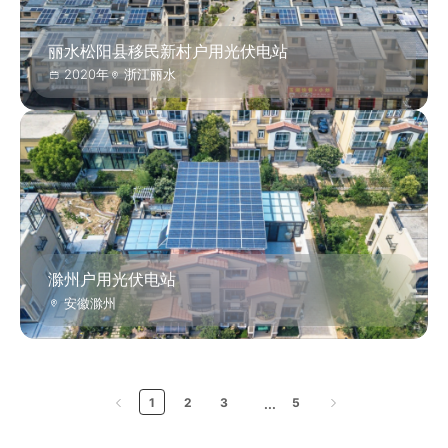
丽水松阳县移民新村户用光伏电站
2020年
浙江丽水
阳光新能源业务网站
阳光水面光伏业务网站
滁州户用光伏电站
阳光电动力业务网站
安徽滁州
阳光云平台
阳光乐充平台
1
2
3
5
...
阳光慧碳iCarbon能碳平台
阳光电源资料平台