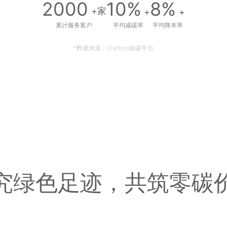
2000
10%
8%
+家
+
+
累计服务客户
平均减碳率
平均降本率
*数据来源：iCarbon能碳平台
究绿色足迹，共筑零碳