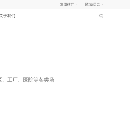
集团站群
区域/语言
关于我们
园区、工厂、医院等各类场