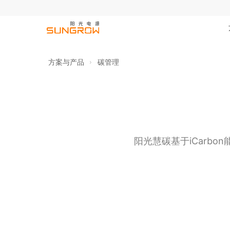
方案与产品
碳管理
阳光慧碳基于iCarb